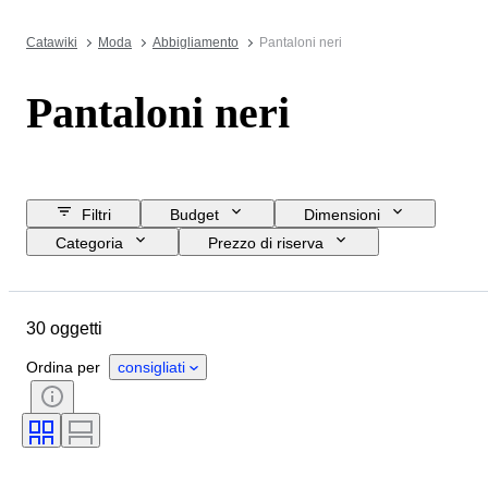
Catawiki
Moda
Abbigliamento
Pantaloni neri
Pantaloni neri
Filtri
Budget
Dimensioni
Categoria
Prezzo di riserva
Acquista subito
Data di chiusura
Ubicazione
Marchio
30 oggetti
Oggetto
Paese d’origine
Materiale
Genere
Ordina per
consigliati
Condizioni
Colore
Taglia
Epoca
Taglia sull’oggetto
Motivo