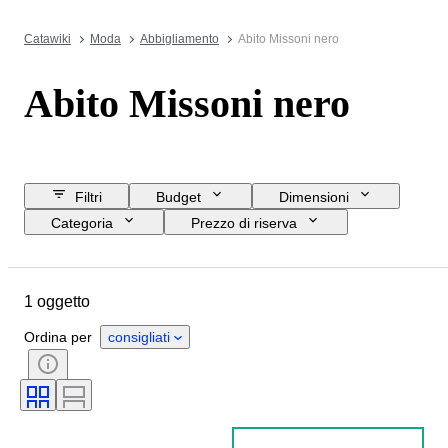
Catawiki
Moda
Abbigliamento
Abito Missoni nero
Abito Missoni nero
Filtri
Budget
Dimensioni
Categoria
Prezzo di riserva
Data di chiusura
Ubicazione
Marchio
Oggetto
1 oggetto
Paese d’origine
Materiale
Genere
Condizioni
Colore
Ordina per
consigliati
Taglia
Epoca
Taglia sull’oggetto
Motivo