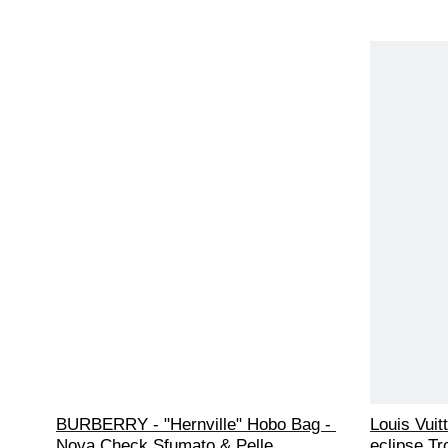
BURBERRY - "Hernville" Hobo Bag - 
Louis Vuit
Nova Check Sfumato & Pelle 
eclipse Tr