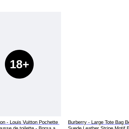
18+
ton - Louis Vuitton Pochette 
Burberry - Large Tote Bag B
ousse de toilette - Borsa a 
Suede Leather Stripe Motif 