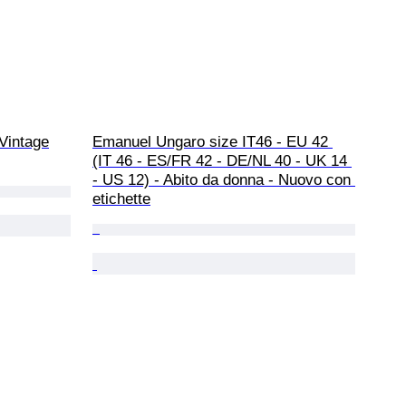
Vintage
Emanuel Ungaro size IT46 - EU 42 
(IT 46 - ES/FR 42 - DE/NL 40 - UK 14 
- US 12) - Abito da donna - Nuovo con 
etichette