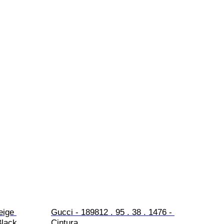
eige 
Gucci - 189812 . 95 . 38 . 1476 - 
Black 
Cintura