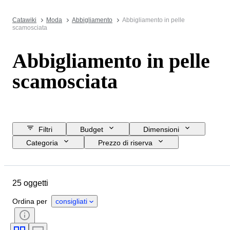
Catawiki
Moda
Abbigliamento
Abbigliamento in pelle
scamosciata
Abbigliamento in pelle
scamosciata
Filtri
Budget
Dimensioni
Categoria
Prezzo di riserva
Data di chiusura
Ubicazione
Marchio
Oggetto
25 oggetti
Paese d’origine
Materiale
Genere
Condizioni
Colore
Ordina per
consigliati
Taglia
Epoca
Taglia sull’oggetto