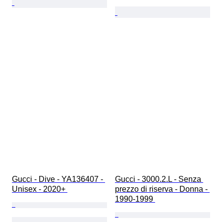
Gucci - Dive - YA136407 - 
Gucci - 3000.2.L - Senza 
Unisex - 2020+ 
prezzo di riserva - Donna - 
1990-1999 