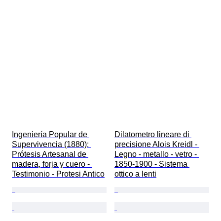
Ingeniería Popular de 
Dilatometro lineare di 
Supervivencia (1880): 
precisione Alois Kreidl - 
Prótesis Artesanal de 
Legno - metallo - vetro - 
madera, forja y cuero - 
1850-1900 - Sistema 
Testimonio - Protesi Antico
ottico a lenti