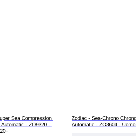
Super Sea Compression 
Zodiac - Sea-Chrono Chron
 Automatic - ZO9320 - 
Automatic - ZO3604 - Uomo 
20+ 