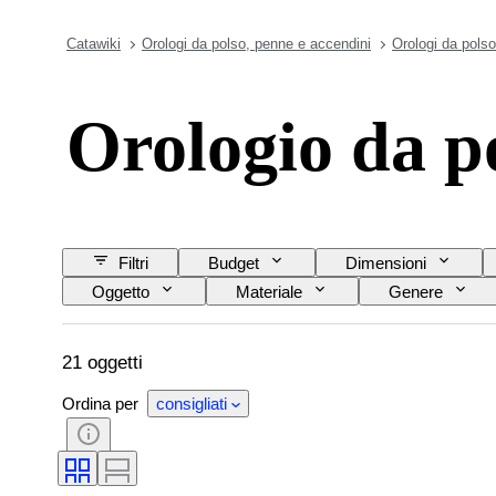
Catawiki
Orologi da polso, penne e accendini
Orologi da polso
Orologio da p
Filtri
Budget
Dimensioni
Oggetto
Materiale
Genere
Lunghezza del cinturino dell’orologio
Material
21 oggetti
Ordina per
consigliati