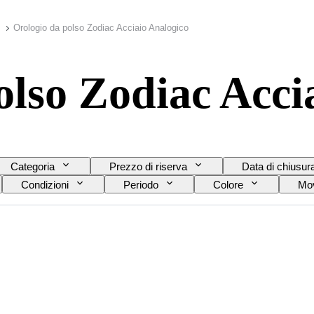
Orologio da polso Zodiac Acciaio Analogico
olso Zodiac Acci
Categoria
Prezzo di riserva
Data di chiusur
Condizioni
Periodo
Colore
Mov
e del cinturino dell’orologio
Diametro della cassa