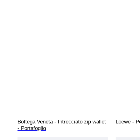
Bottega Veneta - Intrecciato zip wallet 
Loewe - Po
- Portafoglio