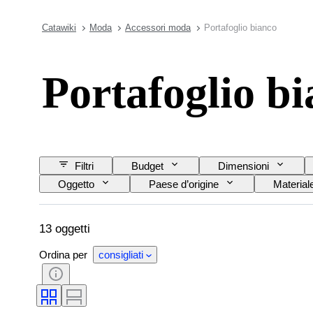
Catawiki
Moda
Accessori moda
Portafoglio bianco
Portafoglio b
Filtri
Budget
Dimensioni
Oggetto
Paese d’origine
Material
Modello
13 oggetti
Ordina per
consigliati