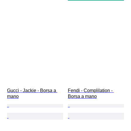
Gucci - Jackie - Borsa a 
Fendi - Complilation - 
mano
Borsa a mano