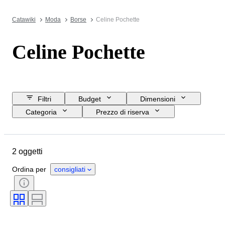
Catawiki
Moda
Borse
Celine Pochette
Celine Pochette
Filtri
Budget
Dimensioni
Categoria
Prezzo di riserva
Data di chiusura
Ubicazione
Marchio
Oggetto
Materiale
2 oggetti
Condizioni
Colore
Taglia
Motivo
Epoca
Modello
Ordina per
consigliati