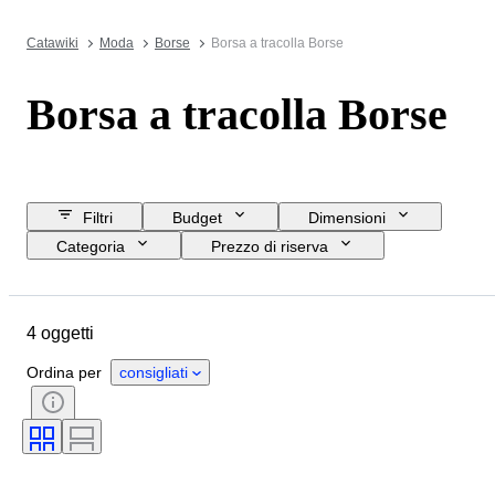
Catawiki
Moda
Borse
Borsa a tracolla Borse
Borsa a tracolla Borse
Filtri
Budget
Dimensioni
Categoria
Prezzo di riserva
Data di chiusura
Ubicazione
Marchio
Oggetto
Materiale
4 oggetti
Condizioni
Colore
Taglia
Epoca
Motivo
Ordina per
consigliati