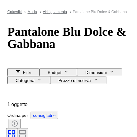
Catawiki
Moda
Abbigliamento
Pantalone Blu Dolce & Gabbana
Pantalone Blu Dolce &
Gabbana
Filtri
Budget
Dimensioni
Categoria
Prezzo di riserva
Data di chiusura
Ubicazione
Marchio
Oggetto
Materiale
1 oggetto
Genere
Condizioni
Colore
Taglia
Taglia sull’oggetto
Ordina per
consigliati
Epoca