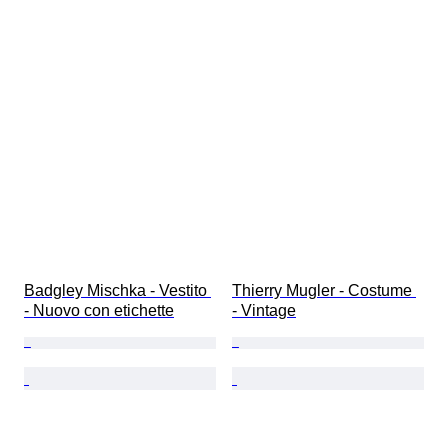
Badgley Mischka - Vestito 
Thierry Mugler - Costume 
- Nuovo con etichette
- Vintage