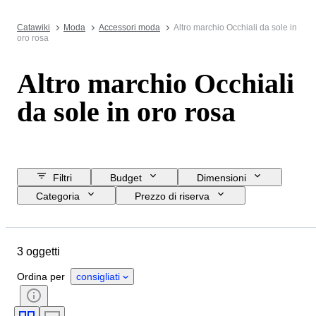
Catawiki
Moda
Accessori moda
Altro marchio Occhiali da sole in
oro rosa
Altro marchio Occhiali
da sole in oro rosa
Filtri
Budget
Dimensioni
Categoria
Prezzo di riserva
Data di chiusura
Ubicazione
Marchio
Oggetto
3 oggetti
Paese d’origine
Materiale
Condizioni
Colore
Taglia
Ordina per
consigliati
Accessori inclusi
Epoca