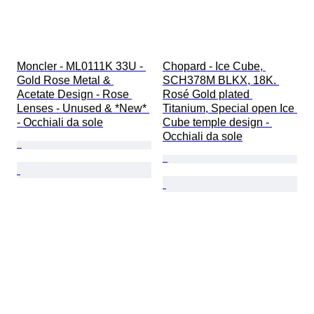
Moncler - ML0111K 33U - 
Chopard - Ice Cube, 
Gold Rose Metal & 
SCH378M BLKX, 18K. 
Acetate Design - Rose 
Rosé Gold plated 
Lenses - Unused & *New* 
Titanium, Special open Ice 
- Occhiali da sole
Cube temple design - 
Occhiali da sole