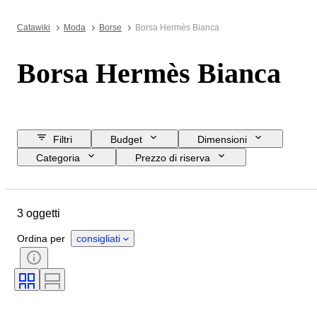
Catawiki
Moda
Borse
Borsa Hermès Bianca
Borsa Hermès Bianca
Filtri
Budget
Dimensioni
Categoria
Prezzo di riserva
Data di chiusura
Ubicazione
Marchio
Oggetto
Materiale
3 oggetti
Condizioni
Colore
Taglia
Accessori inclusi
Epoca
Ordina per
consigliati
Motivo
Modello