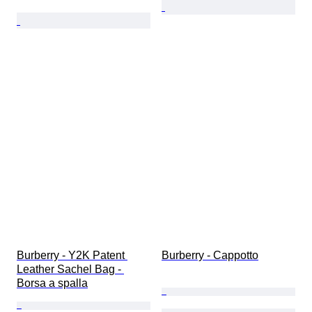
Burberry - Y2K Patent 
Burberry - Cappotto
Leather Sachel Bag - 
Borsa a spalla