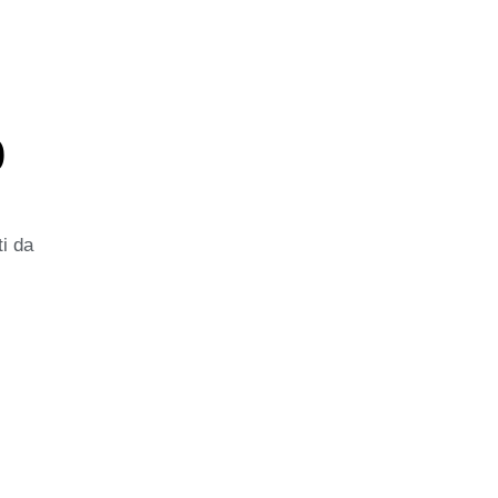
o
ti da