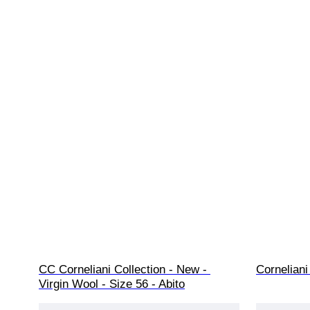
CC Corneliani Collection - New - 
Corneliani
Virgin Wool - Size 56 - Abito