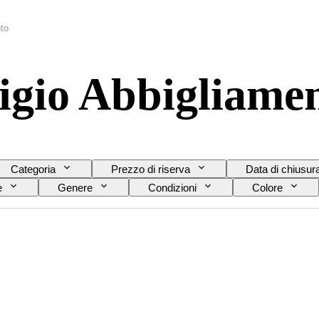
nto
igio Abbigliame
Categoria
Prezzo di riserva
Data di chiusur
e
Genere
Condizioni
Colore