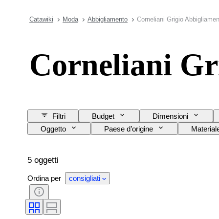
Catawiki
Moda
Abbigliamento
Corneliani Grigio Abbigliame
Corneliani Gr
Filtri
Budget
Dimensioni
Oggetto
Paese d’origine
Material
Taglia sull’oggetto
5 oggetti
Ordina per
consigliati