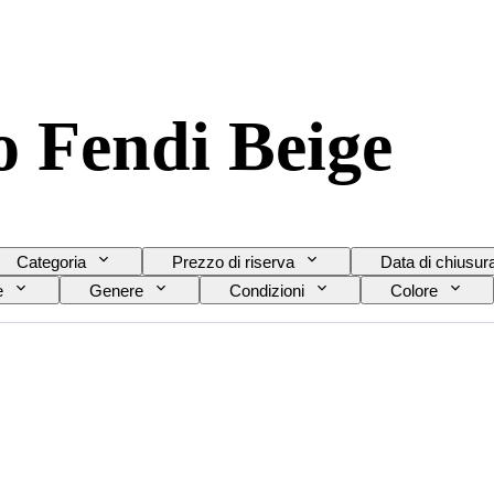
 Fendi Beige
Categoria
Prezzo di riserva
Data di chiusur
e
Genere
Condizioni
Colore