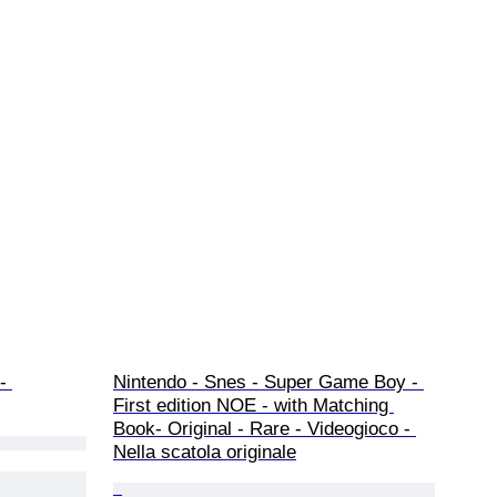
- 
Nintendo - Snes - Super Game Boy - 
First edition NOE - with Matching 
Book- Original - Rare - Videogioco - 
Nella scatola originale