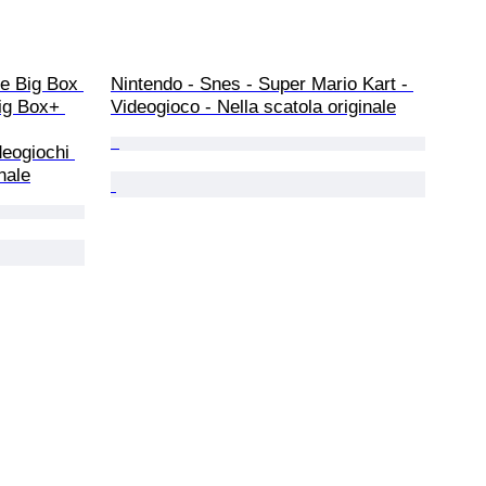
e Big Box 
Nintendo - Snes - Super Mario Kart - 
ig Box+ 
Videogioco - Nella scatola originale
eogiochi 
nale