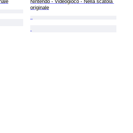
nale
Nintendo - Videogioco - Nella scatola 
originale