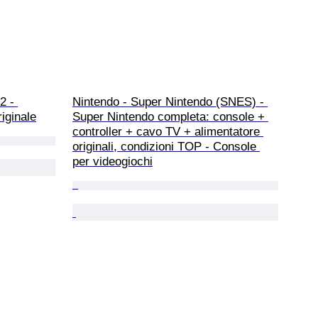
2 - 
Nintendo - Super Nintendo (SNES) - 
iginale
Super Nintendo completa: console + 
controller + cavo TV + alimentatore 
originali, condizioni TOP - Console 
per videogiochi