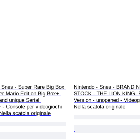
- Snes - Super Rare Big Box 
Nintendo - Snes - BRAND 
r Mario Edition Big Box+ 
STOCK - THE LION KING- 
 and unique Serial 
Version - unopened - Videog
- Console per videogiochi 
Nella scatola originale
Nella scatola originale