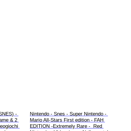
(SNES) - 
Nintendo - Snes - Super Nintendo - 
game & 2 
Mario All-Stars First edition - FAH 
deogiochi 
EDITION -Extremely Rare -  Red 