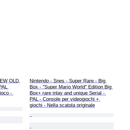
NEW OLD 
Nintendo - Snes - Super Rare - Big 
PAL 
Box - "Super Mario World" Edition Big 
ioco - 
Box+ rare inlay and unique Serial - 
PAL - Console per videogiochi + 
giochi - Nella scatola originale