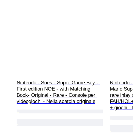
Nintendo - Snes - Super Game Boy - 
Nintendo 
First edition NOE - with Matching 
Mario Supe
Book- Original - Rare - Console per 
rare inlay
videogiochi - Nella scatola originale
FAH/HOL+ 
+ giochi - 