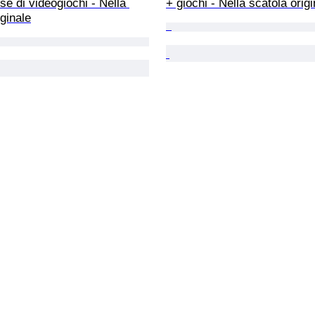
e di videogiochi - Nella 
+ giochi - Nella scatola origi
iginale