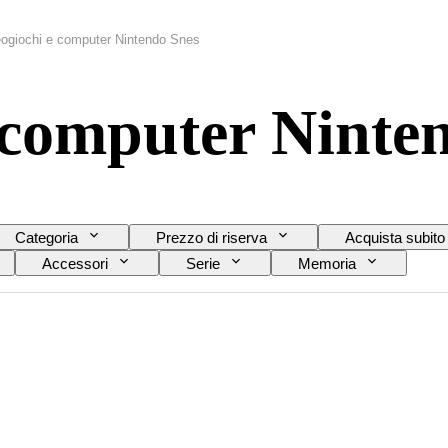
ogiochi e computer Nintendo Snes
 computer Ninte
Categoria
Prezzo di riserva
Acquista subito
Accessori
Serie
Memoria