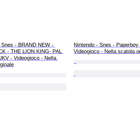
- Snes - BRAND NEW - 
Nintendo - Snes - Paperboy 
K - THE LION KING- PAL 
Videogioco - Nella scatola or
UKV - Videogioco - Nella 
iginale