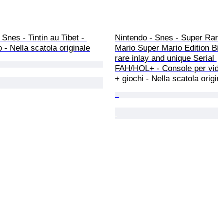
 Snes - Tintin au Tibet - 
Nintendo - Snes - Super Rar
 - Nella scatola originale
Mario Super Mario Edition B
rare inlay and unique Serial 
FAH/HOL+ - Console per vid
+ giochi - Nella scatola origi