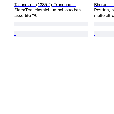
Tailandia  - (1335-2) Francobolli 
Bhutan  - L
Siam/Thai classici, un bel lotto ben 
Postfris, 
assortito */0
molto altr