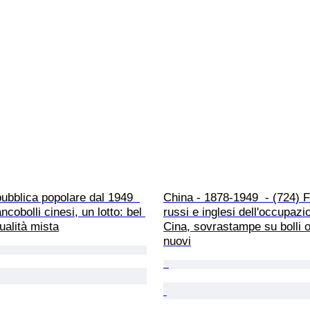
ubblica popolare dal 1949  
China - 1878-1949  - (724) F
ncobolli cinesi, un lotto: bel 
russi e inglesi dell'occupazi
ualità mista
Cina, sovrastampe su bolli ob
nuovi