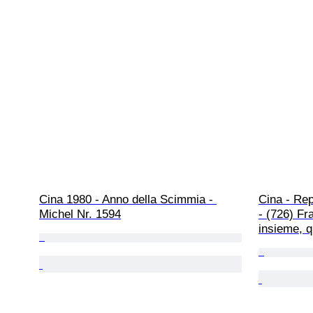
Cina 1980 - Anno della Scimmia - 
Cina - Rep
Michel Nr. 1594
- (726) Fra
insieme, q