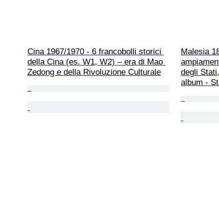
Cina 1967/1970 - 6 francobolli storici 
Malesia 18
della Cina (es. W1, W2) – era di Mao 
ampiament
Zedong e della Rivoluzione Culturale
degli Stat
album - S