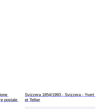
ione 
Svizzera 1854/1993 - Svizzera - Yvert 
re postale 
et Tellier