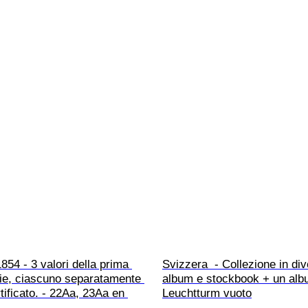
854 - 3 valori della prima 
Svizzera  - Collezione in div
ie, ciascuno separatamente 
album e stockbook + un alb
tificato. - 22Aa, 23Aa en 
Leuchtturm vuoto