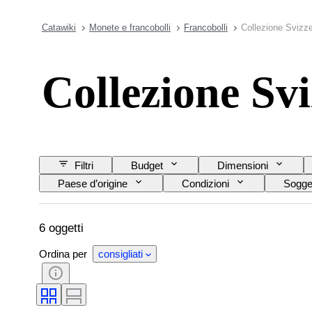
Catawiki
Monete e francobolli
Francobolli
Collezione Svizz
Collezione Sv
Filtri
Budget
Dimensioni
Paese d’origine
Condizioni
Sogge
6 oggetti
Ordina per
consigliati