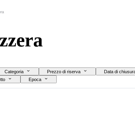
era
izzera
Categoria
Prezzo di riserva
Data di chiusur
tto
Epoca