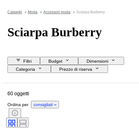
Catawiki
Moda
Accessori moda
Sciarpa Burberry
Sciarpa Burberry
Filtri
Budget
Dimensioni
Categoria
Prezzo di riserva
Data di chiusura
Ubicazione
Marchio
Oggetto
60 oggetti
Paese d’origine
Materiale
Condizioni
Epoca
Ordina per
consigliati