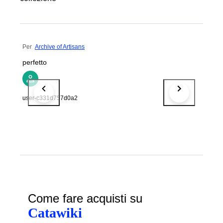
Per
Archive of Artisans
perfetto
user-c331d757d0a2
Come fare acquisti su
Catawiki