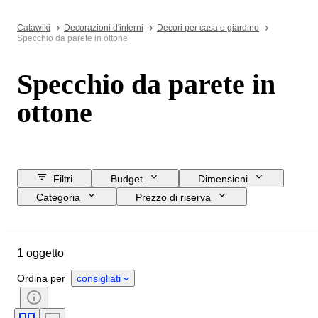
Catawiki
Decorazioni d'interni
Decori per casa e giardino
Specchio da parete in ottone
Specchio da parete in
ottone
Filtri
Budget
Dimensioni
Categoria
Prezzo di riserva
Data di chiusura
Ubicazione
Oggetto
Paese d’origine
1 oggetto
Materiale
Condizioni
Periodo
Stile
Epoca
Ordina per
consigliati