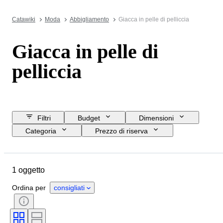
Catawiki
Moda
Abbigliamento
Giacca in pelle di pelliccia
Giacca in pelle di
pelliccia
Filtri
Budget
Dimensioni
Categoria
Prezzo di riserva
Data di chiusura
Ubicazione
Marchio
Oggetto
Materiale
1 oggetto
Genere
Condizioni
Colore
Taglia
Epoca
Ordina per
consigliati