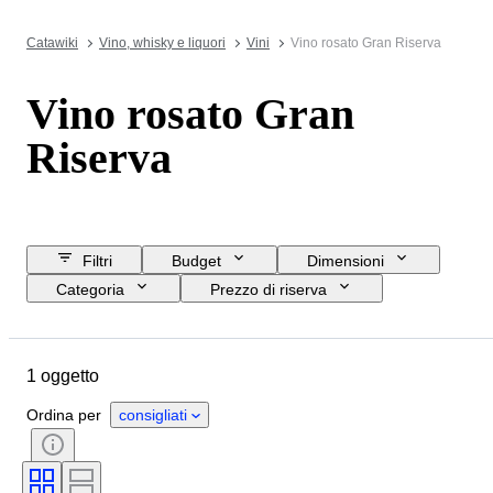
Catawiki
Vino, whisky e liquori
Vini
Vino rosato Gran Riserva
Vino rosato Gran
Riserva
Filtri
Budget
Dimensioni
Categoria
Prezzo di riserva
Data di chiusura
Ubicazione
Oggetto
Paese d’origine
1 oggetto
Condizioni
Accessori
Formato della bottiglia
Ordina per
consigliati
Regione vinicola
Denominazione del vino / Classificazione
Livello di riempimento del vino
Vitigni