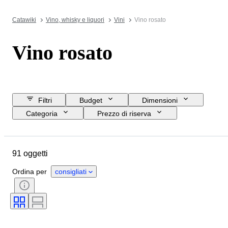
Catawiki
Vino, whisky e liquori
Vini
Vino rosato
Vino rosato
Filtri
Budget
Dimensioni
Categoria
Prezzo di riserva
Data di chiusura
Ubicazione
Oggetto
Paese d’origine
91 oggetti
Condizioni
Accessori
Formato della bottiglia
Ordina per
consigliati
Regione vinicola
Vitigni
Denominazione del vino / Classificazione
Livello di riempimento del vino
Classificazione del vino