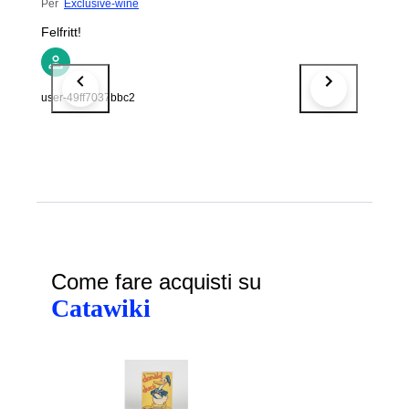
Per
Exclusive-wine
Felfritt!
user-49ff7037bbc2
Come fare acquisti su
Catawiki