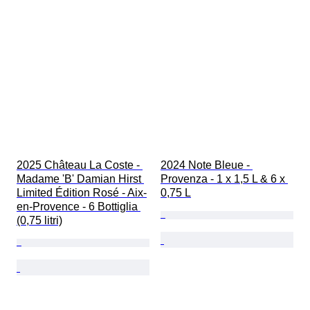
2025 Château La Coste - 
2024 Note Bleue - 
Madame 'B' Damian Hirst 
Provenza - 1 x 1,5 L & 6 x 
Limited Édition Rosé - Aix-
0,75 L
en-Provence - 6 Bottiglia 
(0,75 litri)