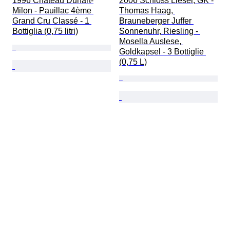
1996 Château Duhart-
2006 Schloss Lieser, GK -
Milon - Pauillac 4ème 
Thomas Haag, 
Grand Cru Classé - 1 
Brauneberger Juffer 
Bottiglia (0,75 litri)
Sonnenuhr, Riesling - 
Mosella Auslese, 
Goldkapsel - 3 Bottiglie 
(0,75 L)