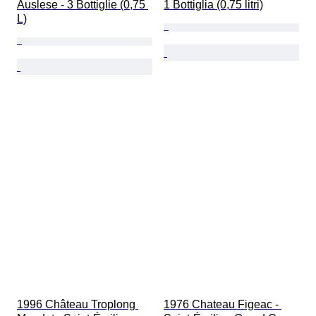
Auslese - 3 Bottiglie (0,75 
1 Bottiglia (0,75 litri)
L)
1996 Château Troplong 
1976 Chateau Figeac - 