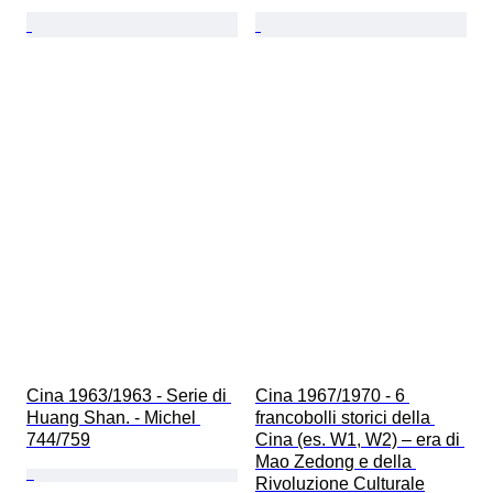
Cina 1963/1963 - Serie di 
Cina 1967/1970 - 6 
Huang Shan. - Michel 
francobolli storici della 
744/759
Cina (es. W1, W2) – era di 
Mao Zedong e della 
Rivoluzione Culturale