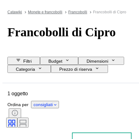
Catawiki
Monete e francobolli
Francobolli
Francobolli di Cipro
Francobolli di Cipro
Filtri
Budget
Dimensioni
Categoria
Prezzo di riserva
Acquista subito
Data di chiusura
Ubicazione
Oggetto
1 oggetto
Paese d’origine
Condizioni
Epoca
Ordina per
consigliati