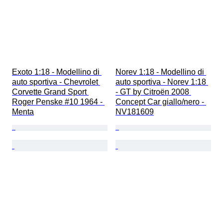
Exoto 1:18 - Modellino di 
Norev 1:18 - Modellino di 
auto sportiva - Chevrolet 
auto sportiva - Norev 1:18 
Corvette Grand Sport 
- GT by Citroën 2008 
Roger Penske #10 1964 - 
Concept Car giallo/nero - 
Menta
NV181609