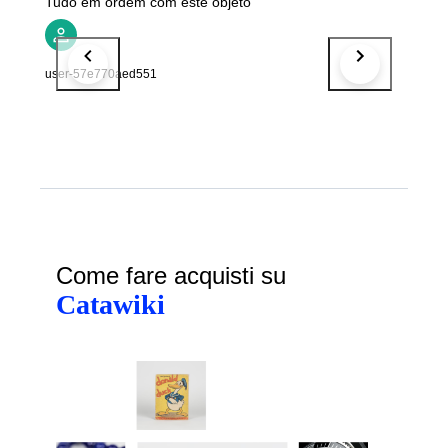
Tudo em ordem com este objeto
user-57e770aed551
Come fare acquisti su
Catawiki