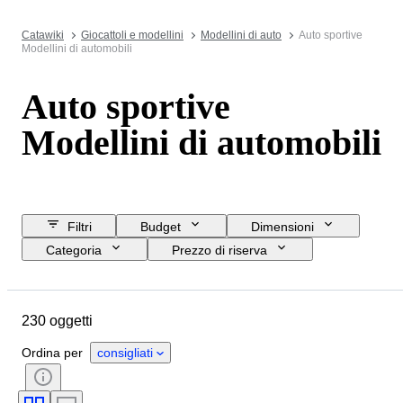
Catawiki
Giocattoli e modellini
Modellini di auto
Auto sportive
Modellini di automobili
Auto sportive
Modellini di automobili
Filtri
Budget
Dimensioni
Categoria
Prezzo di riserva
Acquista subito
Data di chiusura
Ubicazione
Marchio
230 oggetti
Oggetto
Materiale
Condizioni
Accessori
Ordina per
consigliati
Periodo
Colore
Scala
Epoca