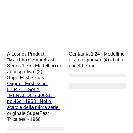
A Lesney Product 
Centauria 1:24 - Modellino 
"Matchbox" SuperFast 
di auto sportiva  (4) - Lotto 
Series 1:76 - Modellino di 
con 4 Ferrari
auto sportiva  (2) - 
SuperFast Series - 
Original First Issue 
EERSTE Serie 
"MERCEDES 300SE" 
no.46c - 1968 - Nelle 
scatole della prima serie 
originale SuperFast 
'Pictures' - 1968