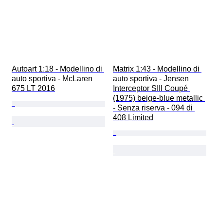
Autoart 1:18 - Modellino di 
Matrix 1:43 - Modellino di 
auto sportiva - McLaren 
auto sportiva - Jensen 
675 LT 2016
Interceptor SIII Coupé 
(1975) beige-blue metallic 
- Senza riserva - 094 di 
408 Limited