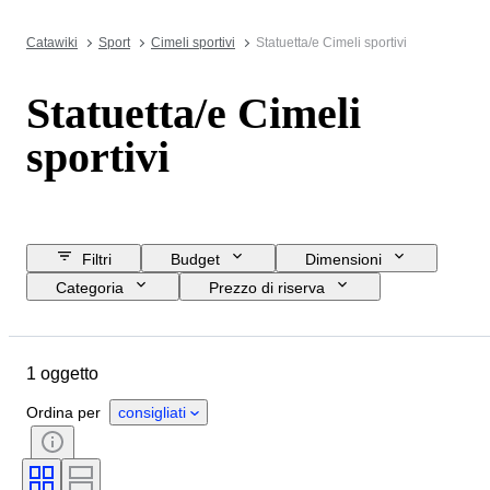
Catawiki
Sport
Cimeli sportivi
Statuetta/e Cimeli sportivi
Statuetta/e Cimeli
sportivi
Filtri
Budget
Dimensioni
Categoria
Prezzo di riserva
Data di chiusura
Ubicazione
Oggetto
Paese d’origine
1 oggetto
Materiale
Condizioni
Periodo
Soggetto
Stile
Ordina per
consigliati
Colore
Epoca