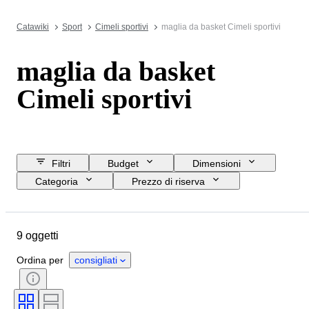
Catawiki
Sport
Cimeli sportivi
maglia da basket Cimeli sportivi
maglia da basket
Cimeli sportivi
Filtri
Budget
Dimensioni
Categoria
Prezzo di riserva
Data di chiusura
Ubicazione
Marchio
Oggetto
9 oggetti
Condizioni
Squadra sportiva
Misura
Evento sportivo
Ordina per
consigliati
Atleta
Originale / Replica