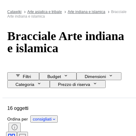
Catawiki
Arte asiatica e tribale
Arte indiana e islamica
Bracciale
Arte indiana e islamica
Bracciale Arte indiana
e islamica
Filtri
Budget
Dimensioni
Categoria
Prezzo di riserva
Data di chiusura
Ubicazione
Oggetto
Paese d’origine
16 oggetti
Materiale
Genere
Condizioni
Periodo
Ordina per
consigliati
Certificato
Epoca
Taglia sull’oggetto
Cultura