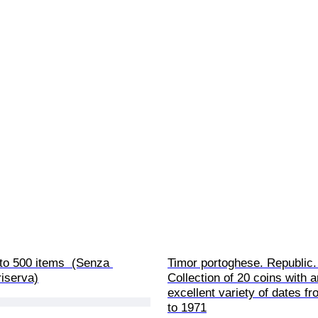
to 500 items  (Senza 
Timor portoghese. Republic.
riserva)
Collection of 20 coins with a
excellent variety of dates f
to 1971