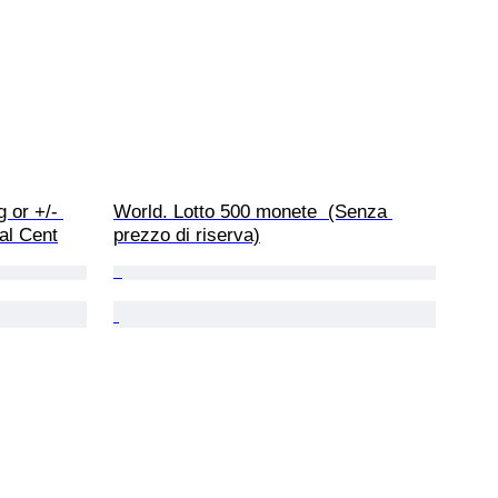
g or +/- 
World. Lotto 500 monete  (Senza 
al Cent
prezzo di riserva)