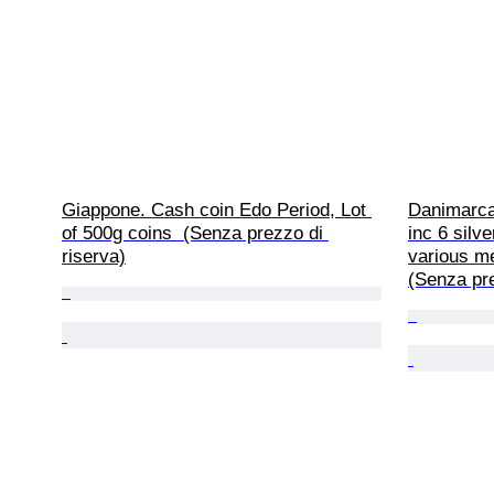
Giappone. Cash coin Edo Period, Lot 
Danimarca
of 500g coins  (Senza prezzo di 
inc 6 silv
riserva)
various me
(Senza pre