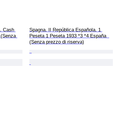
i. Cash 
Spagna. II República Española. 1 
 (Senza 
Peseta 1 Peseta 1933 *3 *4 España  
(Senza prezzo di riserva)