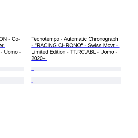
ON - Co-
Tecnotempo - Automatic Chronograph 
er 
- "RACING CHRONO" - Swiss Movt - 
- Uomo - 
Limited Edition - TT.RC.ABL - Uomo - 
2020+ 