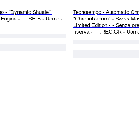
o - "Dynamic Shuttle" 
Tecnotempo - Automatic Ch
 Engine - TT.SH.B - Uomo - 
"ChronoReborn" - Swiss Mo
Limited Edition - - Senza pre
riserva - TT.REC.GR - Uomo