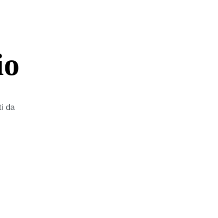
io
ti da