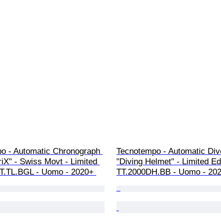
o - Automatic Chronograph 
Tecnotempo - Automatic Div
riX" - Swiss Movt - Limited 
"Diving Helmet" - Limited Edi
TT.TL.BGL - Uomo - 2020+ 
TT.2000DH.BB - Uomo - 202