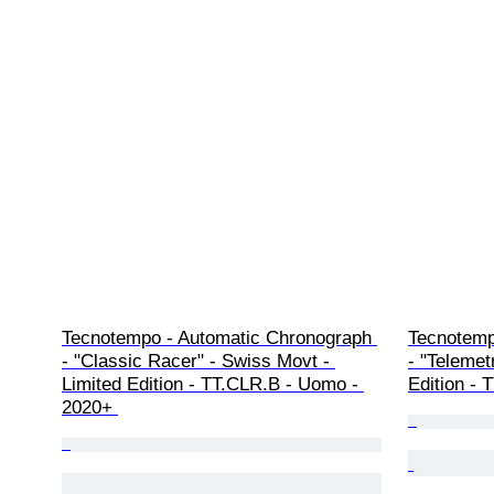
Tecnotempo - Automatic Chronograph 
Tecnotemp
- "Classic Racer" - Swiss Movt - 
- "Telemet
Limited Edition - TT.CLR.B - Uomo - 
Edition - 
2020+ 