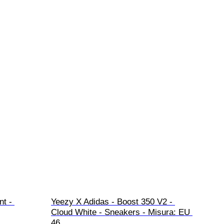
t - 
Yeezy X Adidas - Boost 350 V2 - 
Cloud White - Sneakers - Misura: EU 
46