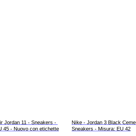
ir Jordan 11 - Sneakers - 
Nike - Jordan 3 Black Cemen
 45 - Nuovo con etichette
Sneakers - Misura: EU 42