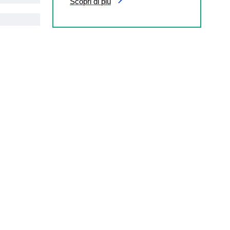
Scopri di più