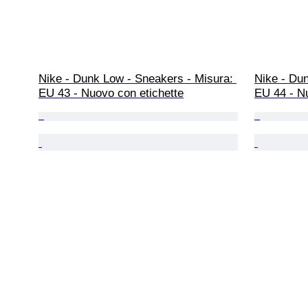
Nike - Dunk Low - Sneakers - Misura: 
Nike - Dun
EU 43 - Nuovo con etichette
EU 44 - N