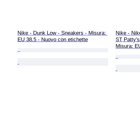
Nike - Dunk Low - Sneakers - Misura: 
Nike - Ni
EU 38.5 - Nuovo con etichette
ST Patty's
Misura: EU