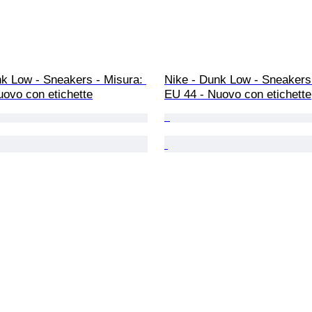
k Low - Sneakers - Misura: 
Nike - Dunk Low - Sneakers 
uovo con etichette
EU 44 - Nuovo con etichette