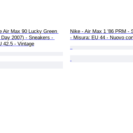
ke Air Max 90 Lucky Green 
Nike - Air Max 1 '86 PRM - 
 Day 2007) - Sneakers - 
- Misura: EU 44 - Nuovo con
 42.5 - Vintage