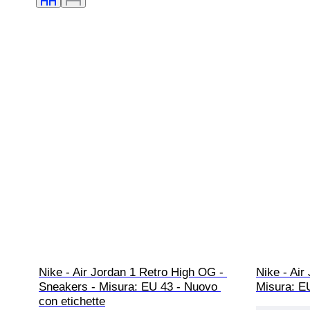
Nike - Air Jordan 1 Retro High OG - 
Nike - Air
Sneakers - Misura: EU 43 - Nuovo 
Misura: E
con etichette