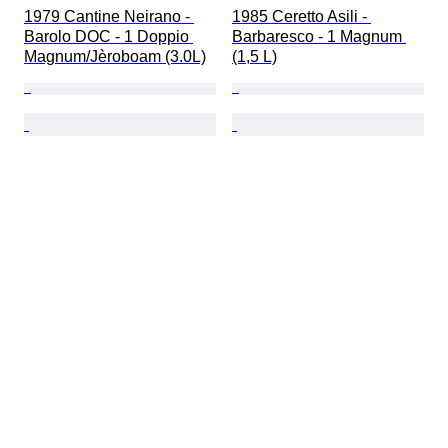
1979 Cantine Neirano - 
1985 Ceretto Asili - 
Barolo DOC - 1 Doppio 
Barbaresco - 1 Magnum 
Magnum/Jèroboam (3.0L)
(1,5 L)