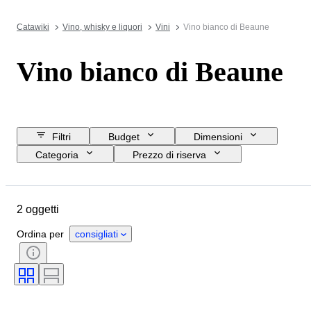
Catawiki
Vino, whisky e liquori
Vini
Vino bianco di Beaune
Vino bianco di Beaune
Filtri
Budget
Dimensioni
Categoria
Prezzo di riserva
Data di chiusura
Ubicazione
Oggetto
Paese d’origine
2 oggetti
Condizioni
Formato della bottiglia
Regione vinicola
Ordina per
consigliati
Livello di riempimento del vino
Vitigni