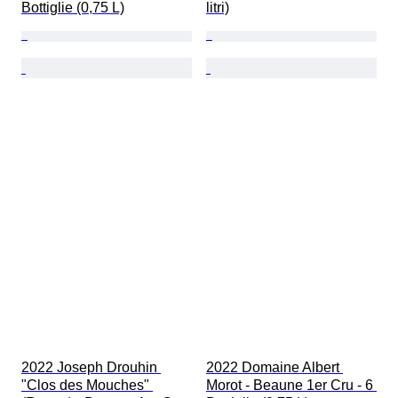
Bottiglie (0,75 L)
litri)
2022 Joseph Drouhin 
2022 Domaine Albert 
"Clos des Mouches" 
Morot - Beaune 1er Cru - 6 