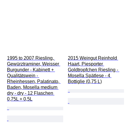
1995 to 2007 Riesling, 
2015 Weingut Reinhold 
Gewürztraminer, Weisser 
Haart, Piesporter 
Burgunder - Kabinett + 
Goldtropfchen Riesling - 
Qualitätswein - 
Mosella Spätlese - 4 
Rheinhessen, Palatinato, 
Bottiglie (0,75 L)
Baden, Mosella medium 
dry - dry - 12 Flaschen 
0,75L + 0,5L