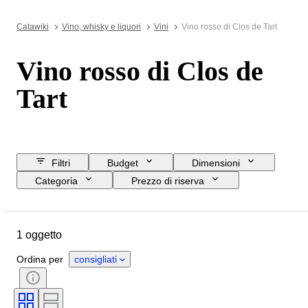
Catawiki
Vino, whisky e liquori
Vini
Vino rosso di Clos de Tart
Vino rosso di Clos de
Tart
Filtri
Budget
Dimensioni
Categoria
Prezzo di riserva
Data di chiusura
Ubicazione
Oggetto
Paese d’origine
1 oggetto
Formato della bottiglia
Regione vinicola
Ordina per
consigliati
Denominazione del vino / Classificazione
Livello di riempimento del vino
Classificazione del vino
Vitigni