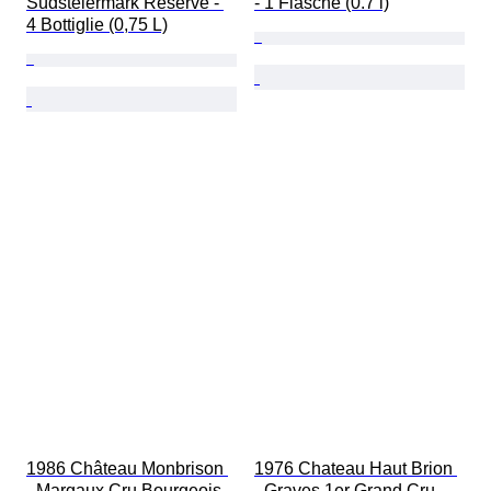
Südsteiermark Reserve - 
- 1 Flasche (0.7 l)
4 Bottiglie (0,75 L)
1986 Château Monbrison 
1976 Chateau Haut Brion 
- Margaux Cru Bourgeois - 
- Graves 1er Grand Cru 