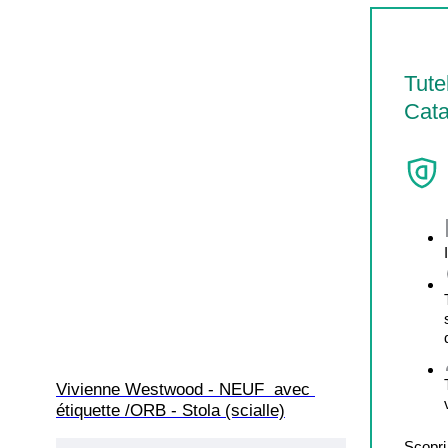
Tute
Cata
Vivienne Westwood - NEUF  avec 
étiquette /ORB - Stola (scialle)
Scopri 