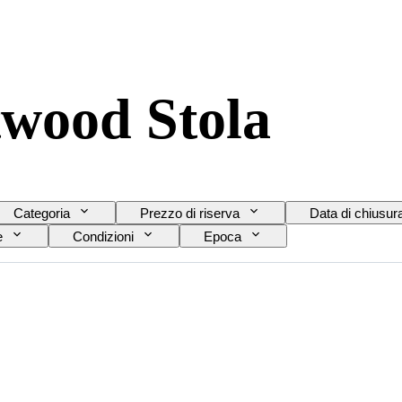
twood Stola
Categoria
Prezzo di riserva
Data di chiusur
e
Condizioni
Epoca