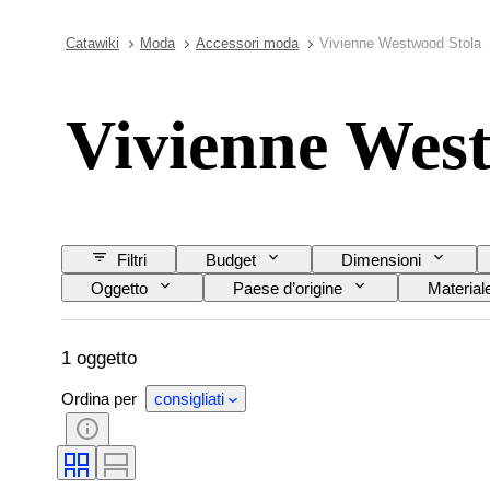
Catawiki
Moda
Accessori moda
Vivienne Westwood Stola
Vivienne Wes
Filtri
Budget
Dimensioni
Oggetto
Paese d’origine
Material
1 oggetto
Ordina per
consigliati