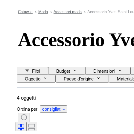
Catawiki
Moda
Accessori moda
Accessorio Yves Saint Lau
Accessorio Yv
Filtri
Budget
Dimensioni
Oggetto
Paese d’origine
Material
4 oggetti
Ordina per
consigliati