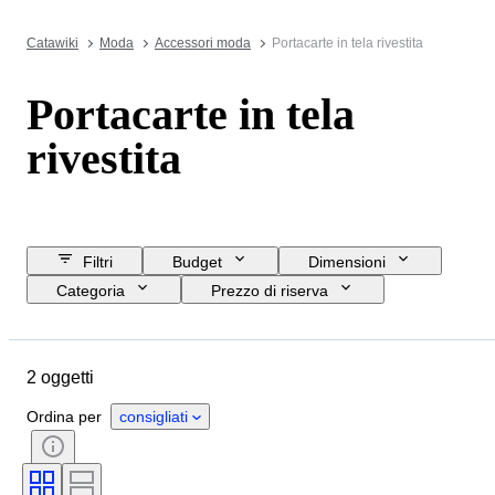
Catawiki
Moda
Accessori moda
Portacarte in tela rivestita
Portacarte in tela
rivestita
Filtri
Budget
Dimensioni
Categoria
Prezzo di riserva
Data di chiusura
Ubicazione
Marchio
Oggetto
2 oggetti
Paese d’origine
Materiale
Condizioni
Colore
Epoca
Ordina per
consigliati