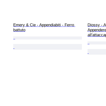
Emery & Cie - Appendiabiti - Ferro 
Diossy - A
battuto
Appendere 
all'attacca