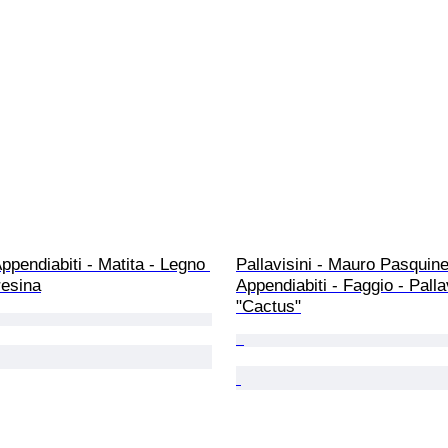
ppendiabiti - Matita - Legno 
Pallavisini - Mauro Pasquinel
 resina
Appendiabiti - Faggio - Pallav
"Cactus"