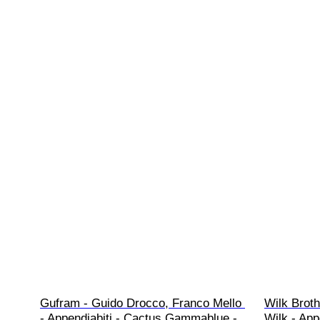
Gufram - Guido Drocco, Franco Mello 
Wilk Broth
- Appendiabiti - Cactus Gammablue - 
Wilk - App