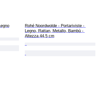
 Legno
Rohé Noordwolde - Portariviste - 
Legno, Rattan, Metallo, Bambù - 
Altezza 44,5 cm