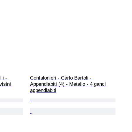
li - 
Confalonieri - Carlo Bartoli - 
isini 
Appendiabiti (4) - Metallo - 4 ganci 
appendiabiti