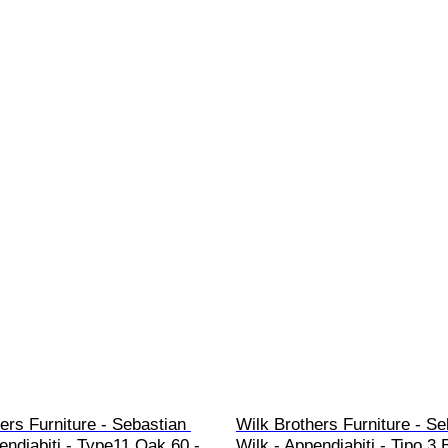
ers Furniture - Sebastian 
Wilk Brothers Furniture - Se
endiabiti - Type11 Oak 60 - 
Wilk - Appendiabiti - Tipo 3