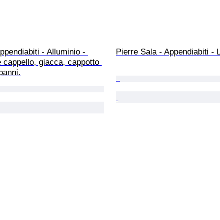
ppendiabiti - Alluminio - 
Pierre Sala - Appendiabiti -
cappello, giacca, cappotto 
panni.