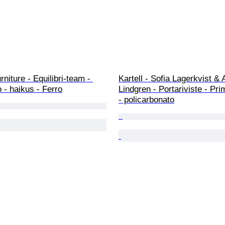
urniture - Equilibri-team - 
Kartell - Sofia Lagerkvist & 
- haikus - Ferro
Lindgren - Portariviste - Pri
- policarbonato