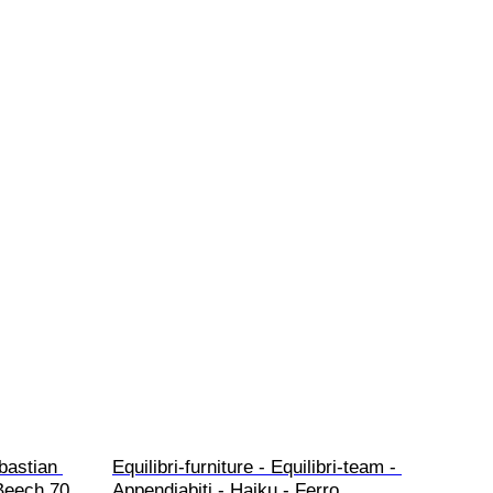
bastian 
Equilibri-furniture - Equilibri-team - 
 Beech 70 
Appendiabiti - Haiku - Ferro