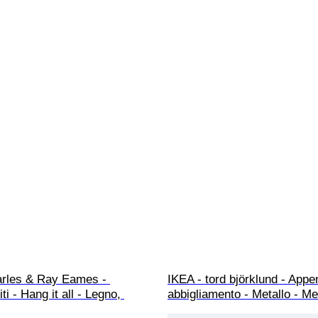
arles & Ray Eames - 
IKEA - tord björklund - Appen
i - Hang it all - Legno, 
abbigliamento - Metallo - M