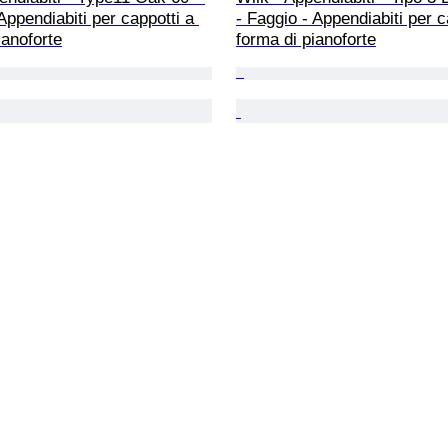
Appendiabiti per cappotti a 
- Faggio - Appendiabiti per c
ianoforte
forma di pianoforte