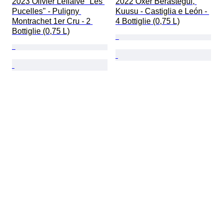
2023 Olivier Leflaive "Les 
2022 Oxer Berastegui, 
Pucelles" - Puligny 
Kuusu - Castiglia e León - 
Montrachet 1er Cru - 2 
4 Bottiglie (0,75 L)
Bottiglie (0,75 L)