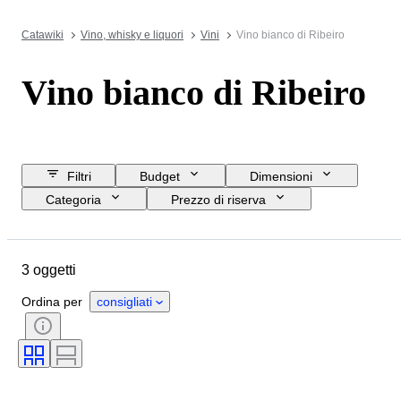
Catawiki
Vino, whisky e liquori
Vini
Vino bianco di Ribeiro
Vino bianco di Ribeiro
Filtri
Budget
Dimensioni
Categoria
Prezzo di riserva
Data di chiusura
Ubicazione
Oggetto
Paese d’origine
3 oggetti
Condizioni
Formato della bottiglia
Regione vinicola
Ordina per
consigliati
Livello di riempimento del vino