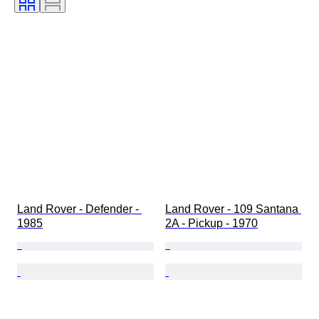
Condizioni (meccanica)
Condizioni (telaio e sottoscocca)
Condizioni (interni)
Condizioni (vernice e carrozzeria)
Colori corrispondenti
Matching numbers
Land Rover - Defender - 
Land Rover - 109 Santana 
1985
2A - Pickup - 1970