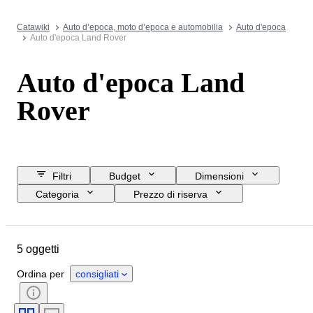
Catawiki
Auto d’epoca, moto d’epoca e automobilia
Auto d'epoca
Auto d'epoca Land Rover
Auto d'epoca Land
Rover
Filtri
Budget
Dimensioni
Categoria
Prezzo di riserva
Data di chiusura
Ubicazione
Marchio
Oggetto
5 oggetti
Paese d’origine
Condizioni
Accessori
Colore
Ordina per
consigliati
Tipo di carburante
Trasmissione
COC (Certificato di Conformità)