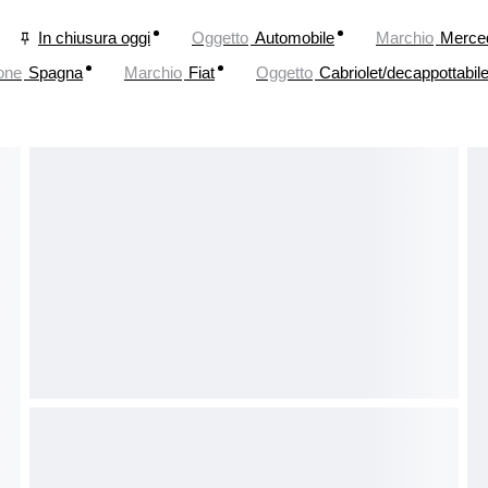
In chiusura oggi
Oggetto
Automobile
Marchio
Merce
one
Spagna
Marchio
Fiat
Oggetto
Cabriolet/decappottabil