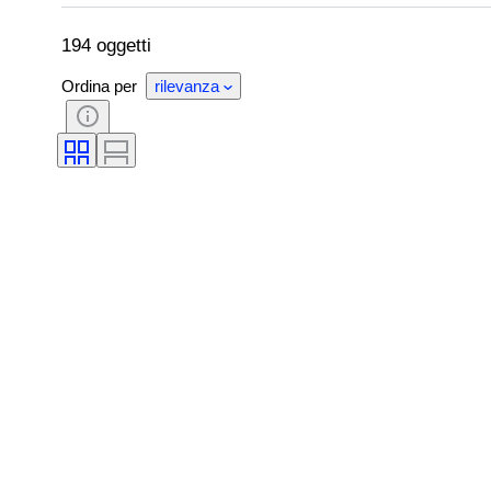
Condizioni (meccanica)
Condizioni (telaio e
Matching numbers
194 oggetti
Ordina per
rilevanza