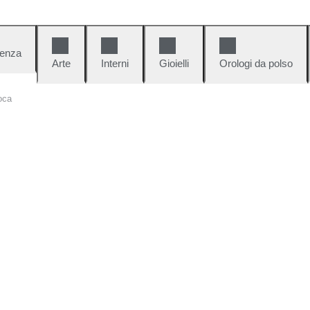
denza
Arte
Interni
Gioielli
Orologi da polso
oca