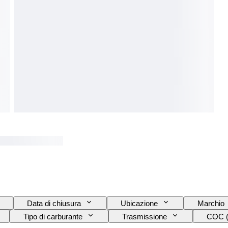
Data di chiusura
Ubicazione
Marchio
Tipo di carburante
Trasmissione
COC (C