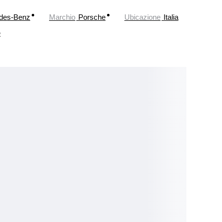
des-Benz
Marchio
Porsche
Ubicazione
Italia
e