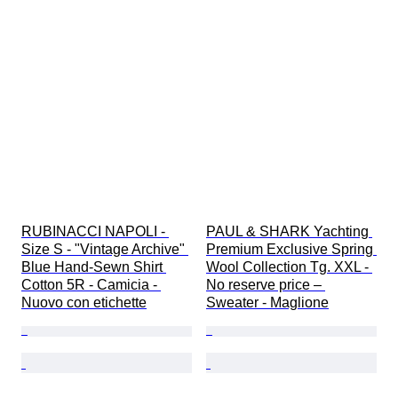
RUBINACCI NAPOLI - 
PAUL & SHARK Yachting 
Size S - "Vintage Archive" 
Premium Exclusive Spring 
Blue Hand-Sewn Shirt 
Wool Collection Tg. XXL - 
Cotton 5R - Camicia - 
No reserve price – 
Nuovo con etichette
Sweater - Maglione