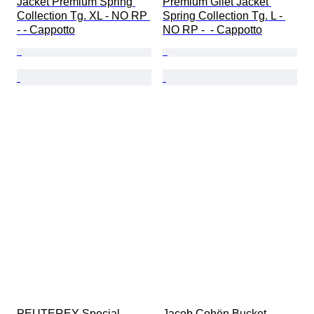
Jacket Premium Spring 
Premium Gilet Jacket 
Collection Tg. XL - NO RP 
Spring Collection Tg. L - 
- - Cappotto
NO RP -  - Cappotto
PEUTEREY Special 
Jacob Cohën Bucket 