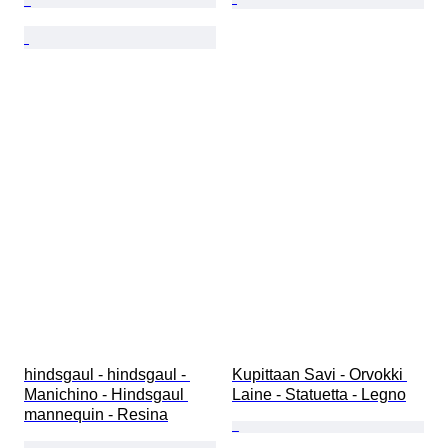
hindsgaul - hindsgaul - 
Kupittaan Savi - Orvokki 
Manichino - Hindsgaul 
Laine - Statuetta - Legno
mannequin - Resina