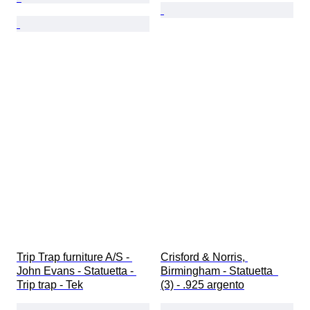
Trip Trap furniture A/S - 
Crisford & Norris, 
John Evans - Statuetta - 
Birmingham - Statuetta  
Trip trap - Tek
(3) - .925 argento