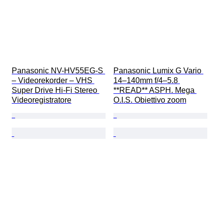
Panasonic NV-HV55EG-S 
Panasonic Lumix G Vario 
– Videorekorder – VHS 
14–140mm f/4–5.8 
Super Drive Hi-Fi Stereo 
**READ** ASPH. Mega 
Videoregistratore
O.I.S. Obiettivo zoom