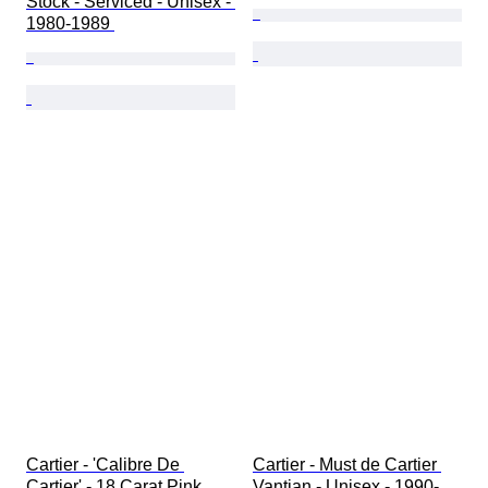
Stock - Serviced - Unisex - 
1980-1989 
Cartier - 'Calibre De 
Cartier - Must de Cartier 
Cartier' - 18 Carat Pink 
Vantian - Unisex - 1990-